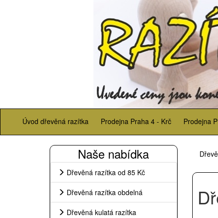
Úvod dřevěná razítka
Prodejna Praha 4 - Krč
Prodejna P
Naše nabídka
Dřevě
Dřevěná razítka od 85 Kč
Dř
Dřevěná razítka obdelná
Dřevěná kulatá razítka