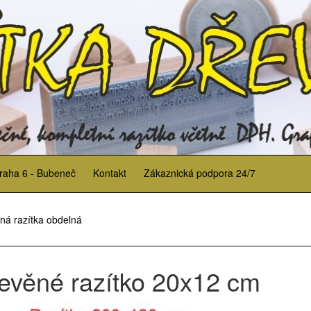
raha 6 - Bubeneč
Kontakt
Zákaznická podpora 24/7
ná razítka obdelná
evěné razítko 20x12 cm